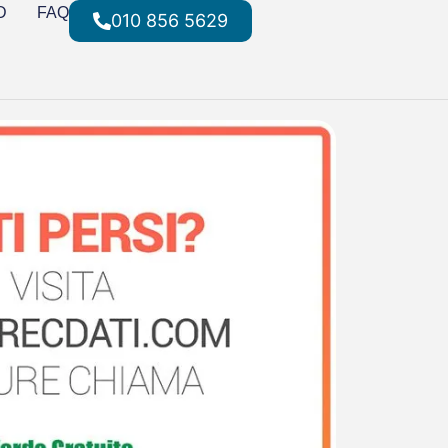
D
FAQ
010 856 5629