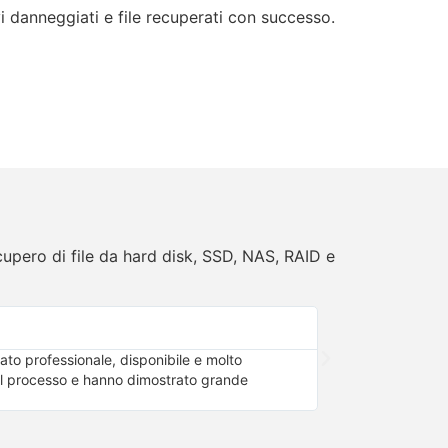
vi danneggiati e file recuperati con successo.
cupero di file da hard disk, SSD, NAS, RAID e
Eleonora Gabba





ato professionale, disponibile e molto
Servizio molto profe
o il processo e hanno dimostrato grande
consiglio!