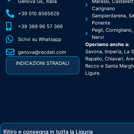
Genova GE, Italia
Marassi, Castellett
Carignano
+39 010 8565629
Sampierdarena, Se
Ponente
+39 389 96 57 366
Pegli, Cornigliano,
Nervi
Scrivi su Whatsapp
Operiamo anche a:
Savona, Imperia, La S
genova@recdati.com
Rapallo, Chiavari, Ar
INDICAZIONI STRADALI
Recco e Santa Margh
Ligure.
Ritiro e consegna in tutta la Liguria